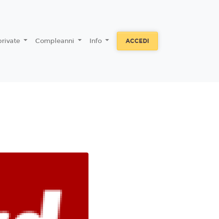
private
Compleanni
Info
ACCEDI