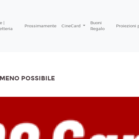
 |
Buoni
Prossimamente
CineCard
Proiezioni 
etteria
Regalo
 MENO POSSIBILE