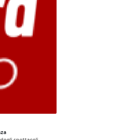
nza
 degli spettacoli